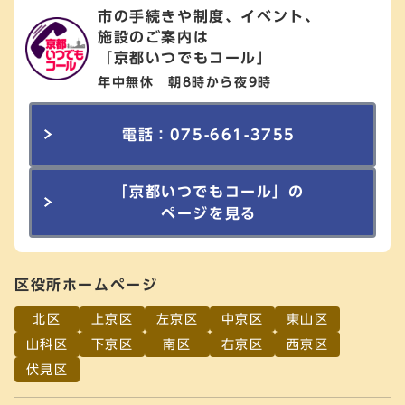
市の手続きや制度、イベント、
施設のご案内は
「京都いつでもコール」
年中無休 朝8時から夜9時
電話：075-661-3755
「京都いつでもコール」の
ページを見る
区役所ホームページ
北区
上京区
左京区
中京区
東山区
山科区
下京区
南区
右京区
西京区
伏見区