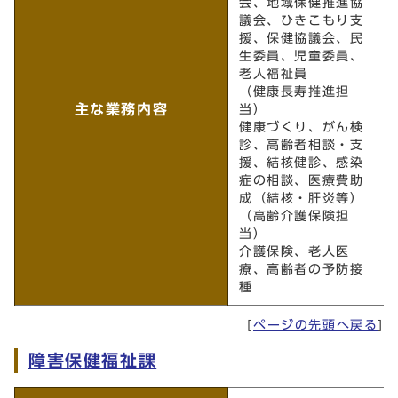
会、地域保健推進協
議会、ひきこもり支
援、保健協議会、民
生委員、児童委員、
老人福祉員
（健康長寿推進担
主な業務内容
当）
健康づくり、がん検
診、高齢者相談・支
援、結核健診、感染
症の相談、医療費助
成（結核・肝炎等）
（高齢介護保険担
当）
介護保険、老人医
療、高齢者の予防接
種
[
ページの先頭へ戻る
]
障害保健福祉課