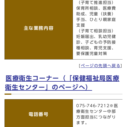
（子育て推進担当）
保育所相談、医療費
助成、児童（扶養）
手当、ひとり親家庭
支援
主な業務内容
（子育て相談担当）
妊娠届出、乳幼児健
診、子どもの予防接
種相談、育児支援、
要保護児童対策
[
ページの先頭へ戻る
]
医療衛生コーナー（「保健福祉局医療
衛生センター」のページへ）
医療衛生コーナー（「保健福祉局医療衛生センター」
075-746-7212※医
のページへ）
療衛生センター中部
電話番号
方面担当につながり
ます。