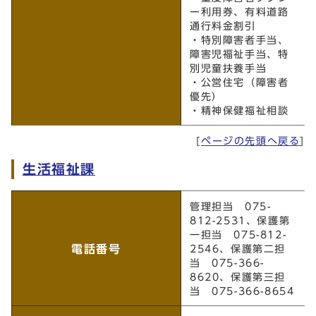
ー利用券、有料道路
通行料金割引
・特別障害者手当、
障害児福祉手当、特
別児童扶養手当
・公営住宅（障害者
優先）
・精神保健福祉相談
[
ページの先頭へ戻る
]
生活福祉課
生活福祉課
管理担当 075-
812-2531、保護第
一担当 075-812-
電話番号
2546、保護第二担
当 075-366-
8620、保護第三担
当 075-366-8654