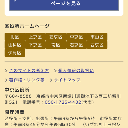
ページを見る
区役所ホームページ
北区
上京区
左京区
中京区
東山区
山科区
下京区
南区
右京区
西京区
伏見区
このサイトの考え方
個人情報の取扱い
著作権・リンク等
サイトマップ
中京区役所
〒604-8588 京都市中京区西堀川通御池下る西三坊堀川
町521 電話番号：
050-1725-4402
(代表)
開庁時間
区役所・支所、出張所：午前9時から午後5時 市役所本庁
舎：午前8時45分から午後5時30分 （いずれも土日祝及