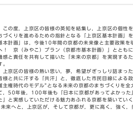
この度，上京区の皆様の英知を結集し，上京区の個性を
ちづくりを進めるための指針となる「上京区基本計画」
基本計画」は，今後10年間の京都の未来像と主要政策を
へ！ 京（みやこ）プラン（京都市基本計画）」ととも
機感と責任を共有して描いた「未来の京都」を実現する
す。
上京区の皆様の熱い思い，夢，希望がぎっしり詰まった
皆様と共に汗する「共汗」と，徹底した市民目線による政
域主権時代のモデル”となる未来の京都のまちづくりを全
て，50年後，100年後も「日本に京都があってよかっ
た」と実感していただける魅力あふれる京都を築いてい
未来へと，上京区が，そして京都が，更に高く，強く，