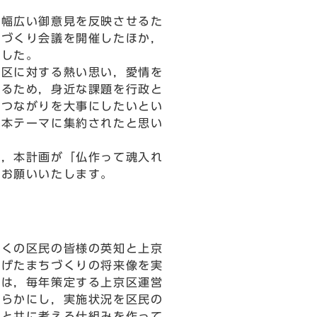
幅広い御意見を反映させるた
ちづくり会議を開催したほか，
ました。
区に対する熱い思い，愛情を
するため，身近な課題を行政と
のつながりを大事にしたいとい
基本テーマに集約されたと思い
，本計画が「仏作って魂入れ
をお願いいたします。
くの区民の皆様の英知と上京
掲げたまちづくりの将来像を実
ては，毎年策定する上京区運営
明らかにし，実施状況を区民の
様と共に考える仕組みを作って