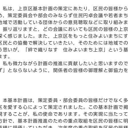
私は，上京区基本計画の策定にあたり，区民の皆様から
め，策定委員会や部会のみならず住民円卓会議や若者ま
地域で活動している団体からの意見聴取などに取り組み
振り返りますと，どの会議においても区民の皆様の上京
深く感じました。また，上京区をもっと住みよいまちに
区民との協働で解決していきたい，そのためには地域で
う思いが，「絆で織りなす 住みよいまち上京」という
ます。
私も微力ながら計画の推進に貢献したいと思いますので
ず」とならないように，関係者の皆様の御理解と御協力
本基本計画は，策定委員・部会委員の皆様だけでなく多
区を愛する心によって策定されました。この基本計画で
現することが，私の使命であります。その実現に当たっ
方針で，基本計画推進のための重点取組を区民の皆様に
皆様に評価していただき，次年度の重点取組を区民の皆