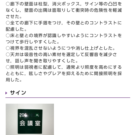
○廊下の壁面は柱型，消火ボックス，サイン等の凸凹を
なくし，壁面の出隅は面取りして衝突時の危険性を軽減
させた。
○全ての廊下に手摺をつけ，その壁とのコントラストに
配慮した。
○床と壁との境界が認識しやすいようにコントラストを
つけて歩行しやすくした。
○視界を混乱させないようにつや消し仕上げとした。
○天井は吸音性の高い素材を選定して反響音を減少さ
せ，話し声を聞き取りやすくした。
○照明は弱視者に配慮して，通常より照度を高めにする
とともに，眩しさやグレアを抑えるために間接照明を採
用した。
サイン