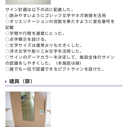
サイン計画は以下の点に配慮した。
○読みやすいようにゴシック文字やネガ表現を活用
○オリエンテーションの役割を果たすように室名番号を
記載
○字間や行間を適度にとった。
○点字標示を設ける。
○文字サイズは通常よりも大きくした。
○浮き文字や彫りこみ文字を活用した。
○サインのデーマカラーを決定して，施設全体のサイン
の認識をしやすくした。（本施設は緑）
○誰でも一目で認識できるピクトサインを設けた。
建具（扉）