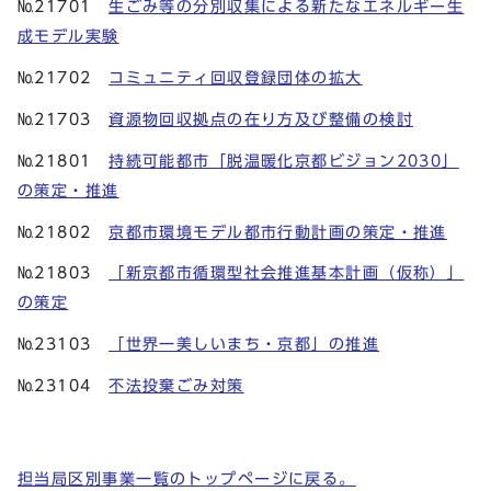
№21701
生ごみ等の分別収集による新たなエネルギー生
成モデル実験
№21702
コミュニティ回収登録団体の拡大
№21703
資源物回収拠点の在り方及び整備の検討
№21801
持続可能都市「脱温暖化京都ビジョン2030」
の策定・推進
№21802
京都市環境モデル都市行動計画の策定・推進
№21803
「新京都市循環型社会推進基本計画（仮称）」
の策定
№23103
「世界一美しいまち・京都」の推進
№23104
不法投棄ごみ対策
担当局区別事業一覧のトップページに戻る。