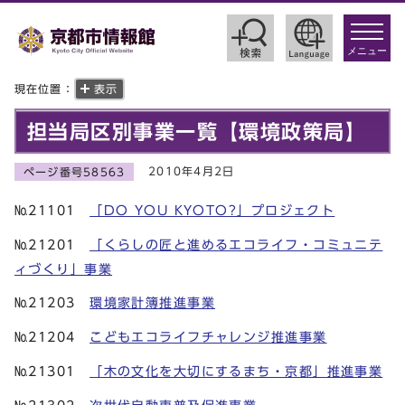
toggle
navigat
メニュー
現在位置：
表示
担当局区別事業一覧【環境政策局】
2010年4月2日
ページ番号58563
№21101
「DO YOU KYOTO?」プロジェクト
№21201
「くらしの匠と進めるエコライフ・コミュニテ
ィづくり」事業
№21203
環境家計簿推進事業
№21204
こどもエコライフチャレンジ推進事業
№21301
「木の文化を大切にするまち・京都」推進事業