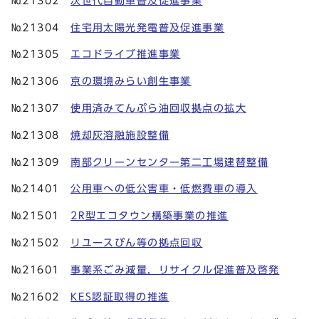
№21302
次世代自動車普及促進事業
№21304
住宅用太陽光発電普及促進事業
№21305
エコドライブ推進事業
№21306
京の環境みらい創生事業
№21307
使用済みてんぷら油回収拠点の拡大
№21308
焼却灰溶融施設整備
№21309
南部クリーンセンター第二工場建替整備
№21401
公用車への低公害車・低燃費車の導入
№21501
2R型エコタウン構築事業の推進
№21502
リユースびん等の拠点回収
№21601
事業系ごみ減量，リサイクル促進普及啓発
№21602
KES認証取得の推進