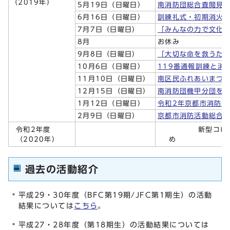
（2019年）
5月19日（日曜日）
南消防団総合査閲見
6月16日（日曜日）
訓練礼式・初期消火
7月7日（日曜日）
「みんなの力で文化
8月
お休み
9月8日（日曜日）
「大切な命を救うた
10月6日（日曜日）
119番通報訓練と消
11月10日（日曜日）
南区民ふれあいまつ
12月15日（日曜日）
南消防団機甲分団を
1月12日（日曜日）
令和2年京都市消防出
2月9日（日曜日）
京都市消防活動総合
令和2年度
新型コロ
（2020年）
め 活動
過去の活動紹介
平成29・30年度（BFC第19期/JFC第1期生）の活動
結果については
こちら
。
平成27・28年度（第18期生）の活動結果については