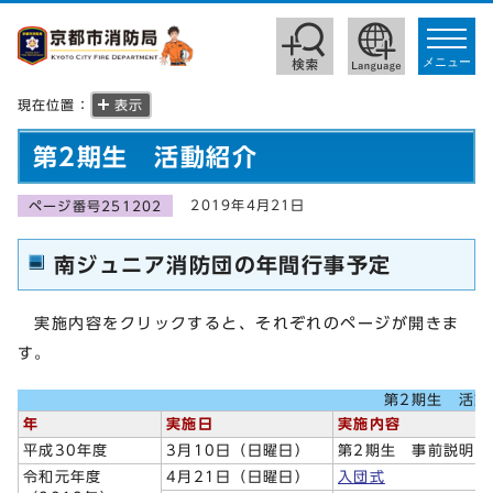
toggle
navigat
メニュー
現在位置：
表示
第2期生 活動紹介
2019年4月21日
ページ番号251202
南ジュニア消防団の年間行事予定
実施内容をクリックすると、それぞれのページが開きま
す。
第2期生 活動
年
実施日
実施内容
平成30年度
3月10日（日曜日）
第2期生 事前説明会
令和元年度
4月21日（日曜日）
入団式