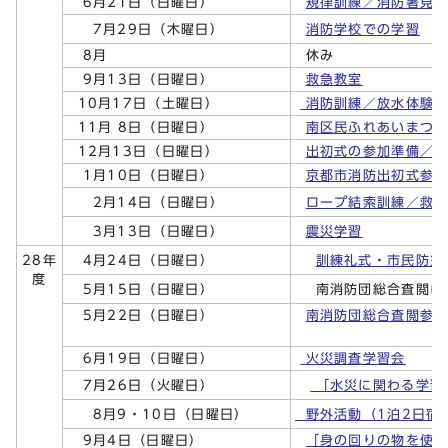
6月21日（日曜日）
規律訓練／消防署見
7月29日（木曜日）
消防学校での学習
8月
休み
9月13日（日曜日）
救急教室
10月17日（土曜日）
消防訓練／放水体験／
11月 8日（日曜日）
南区民ふれあいまつ
12月13日（日曜日）
出初式の参加準備／
1月10日（日曜日）
京都市消防出初式参
2月14日（日曜日）
ロープ結索訓練／救
3月13日（日曜日）
震災学習
訓練礼式・市民防災
28年
4月24日（日曜日）
度
南消防団総合査閲に
5月15日（日曜日）
5月22日（日曜日）
南消防団総合査閲参
6月19日（日曜日）
火災調査学習会
「水災に関わる学習
7月26日（火曜日）
8月9・10日（日曜日）
野外活動（1泊2日宿
9月4日（日曜日）
「身の回りの物を使