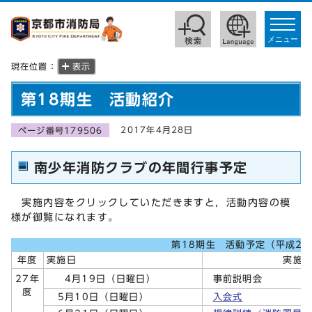
toggle
navigat
メニュー
現在位置：
表示
第18期生 活動紹介
2017年4月28日
ページ番号179506
南少年消防クラブの年間行事予定
実施内容をクリックしていただきますと，活動内容の模
様が御覧になれます。
第18期生 活動予定（平成27
年度
実施日
実施
4月19日（日曜日）
27年
事前説明会
度
5月10日（日曜日）
入会式