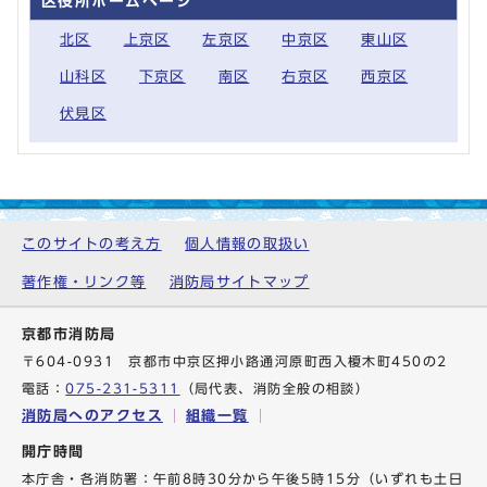
区役所ホームページ
北区
上京区
左京区
中京区
東山区
山科区
下京区
南区
右京区
西京区
伏見区
このサイトの考え方
個人情報の取扱い
著作権・リンク等
消防局サイトマップ
京都市消防局
〒604-0931 京都市中京区押小路通河原町西入榎木町450の2
電話：
075-231-5311
（局代表、消防全般の相談）
消防局へのアクセス
組織一覧
開庁時間
本庁舎・各消防署：午前8時30分から午後5時15分（いずれも土日