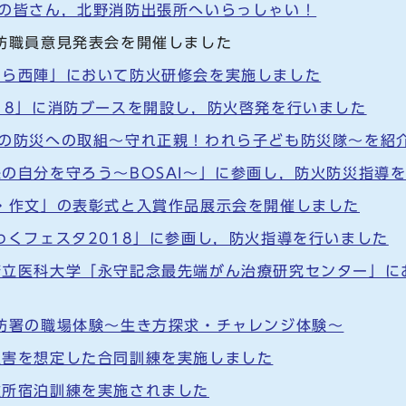
生の皆さん，北野消防出張所へいらっしゃい！
防職員意見発表会を開催しました
くら西陣」において防火研修会を実施しました
18」に消防ブースを開設し，防火啓発を行いました
生の防災への取組～守れ正親！われら子ども防災隊～を紹
の自分を守ろう～BOSAI～」に参画し，防火防災指導
・作文」の表彰式と入賞作品展示会を開催しました
わくフェスタ2018」に参画し，防火指導を行いました
府立医科大学「永守記念最先端がん治療研究センター」に
防署の職場体験～生き方探求・チャレンジ体験～
災害を想定した合同訓練を実施しました
難所宿泊訓練を実施されました