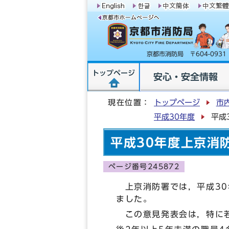
京都市消防局 〒604-09
トップページ
安心・安全情報
現在位置：
トップページ
市
平成30年度
平成
平成30年度上京消
ページ番号245872
上京消防署では，平成30
ました。
この意見発表会は，特に若