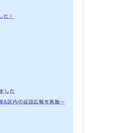
した！
ました
報&区内の巡回広報を実施～