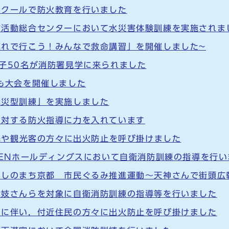
スクールで防火教育を行いました
防活動総合センターにおいて水災害体験訓練を実施されま
連れで行こう！みんなで救命講習」を開催しました~
子50名が消防署見学に来られました
も大会を開催しました
発災型訓練」を実施しました
に対する防火指導に力を入れています
区民や観光客の方々に出火防止を呼び掛けました
EENホールディングスにおいて自衛消防訓練の指導を行い
なしのまち京都 市民ぐるみ推進運動～天神さんで街頭広
舞妓さんらを対象に自衛消防訓練の指導等を行いました
とに伴い，付近住民の方々に出火防止を呼び掛けました