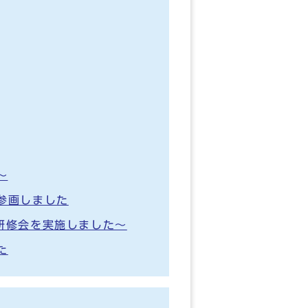
～
参画しました
研修会を実施しました～
た