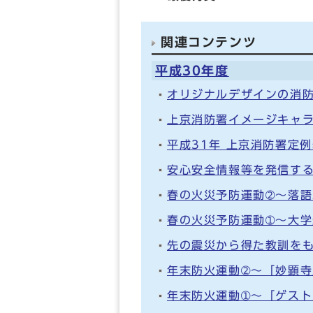
関連コンテンツ
平成30年度
オリジナルデザインの消
上京消防署イメージキャ
平成31年 上京消防署定
安心安全情報等を発信する
春の火災予防運動➁～落語
春の火災予防運動➀～大
先の震災から得た教訓を
年末防火運動➁～「妙顕
年末防火運動➀～「ゲスト