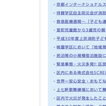
京都インターナショナル
待賢学区自主防災会が消
救急医療週間～「子ども
室町児童館から3歳児の親
平成30年度上京消防子ど
桃薗学区において「地域
民泊等の小規模宿泊施設
緊急事態・火災多発!! 
区内にある株式会社SCR
世界一安心安全・おもて
上七軒歌舞練場において
区内で火災が発生したこ