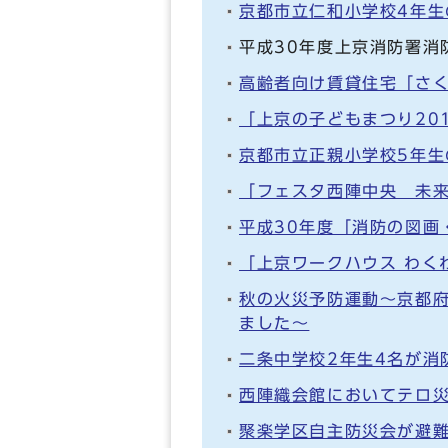
京都市立仁和小学校4年
平成30年度上京消防署消
高齢者向け賃貸住宅「さ
「上京の子どもまつり20
京都市立正親小学校5年
「フェスタ西陣中央 未来
平成30年度「消防の図画
「上京ワークハウス わく
秋の火災予防運動～京都
ました～
二条中学校2年生4名が消
西陣織会館においてテロ
聚楽学区自主防災会が避