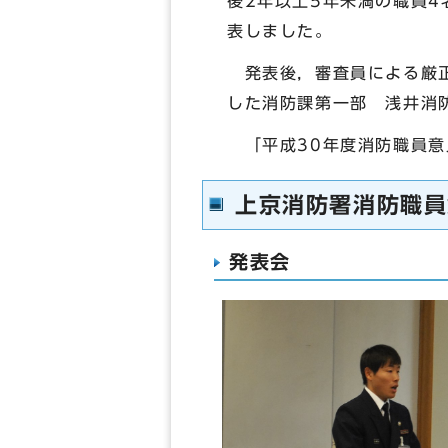
後2年以上5年未満の職員
表しました。
発表後，審査員による厳正
した消防課第一部 浅井消
「平成30年度消防職員意
上京消防署消防職員
発表会