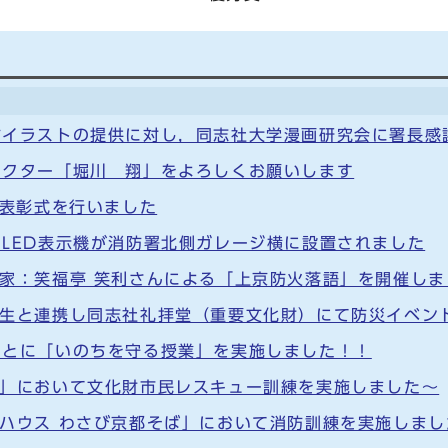
防イラストの提供に対し，同志社大学漫画研究会に署長感
ラクター「堀川 翔」をよろしくお願いします
例表彰式を行いました
LED表示機が消防署北側ガレージ横に設置されました
家：笑福亭 笑利さんによる「上京防火落語」を開催しま
学生と連携し同志社礼拝堂（重要文化財）にて防災イベン
もとに「いのちを守る授業」を実施しました！！
寺」において文化財市民レスキュー訓練を実施しました～
ハウス わさび京都そば」において消防訓練を実施しまし