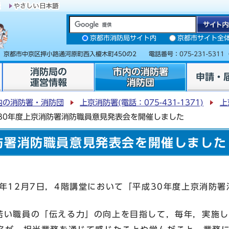
京都市消防局サイト内
京都市サイト全
31 京都市中京区押小路通河原町西入榎木町450の2 電話番号：
075-231-5311
消防局の
市内の消防署
申請・
運営情報
消防団
内の消防署・消防団
上京消防署(電話：075-431-1371)
上
30年度上京消防署消防職員意見発表会を開催しました
防署消防職員意見発表会を開催しました
年12月7日，4階講堂において「平成30年度上京消防
い職員の「伝える力」の向上を目指して，毎年，実施し