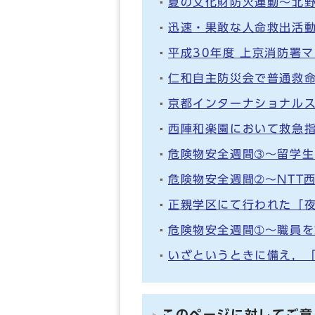
夏の文化財防火運動～北
迅速・果敢な人命救出活
平成30年度 上京消防署
仁和自主防災会で普通救
京都インターナショナル
西陣和楽園において救急
危険物安全週間➂～留学
危険物安全週間➁～NTT
正親学区にて行われた「
危険物安全週間➀～職員
いざというときに備え，
このページに対してご意