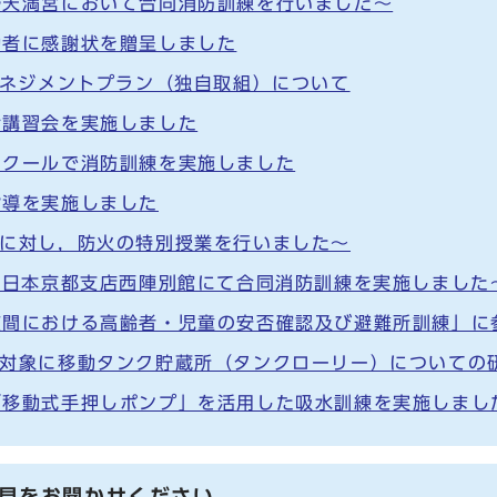
野天満宮において合同消防訓練を行いました～
動者に感謝状を贈呈しました
マネジメントプラン（独自取組）について
命講習会を実施しました
スクールで消防訓練を実施しました
指導を実施しました
生に対し，防火の特別授業を行いました～
西日本京都支店西陣別館にて合同消防訓練を実施しました
夜間における高齢者・児童の安否確認及び避難所訓練」に
を対象に移動タンク貯蔵所（タンクローリー）についての
「移動式手押しポンプ」を活用した吸水訓練を実施しまし
見をお聞かせください