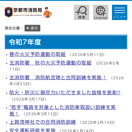
toggle
navigat
メニュー
現在位置：
表示
令和7年度
春の火災予防運動の取組
（2026年5月11日）
北消防署 秋の火災予防運動の取組
（2026年5月
11日）
北消防署 消防航空隊と合同訓練を実施！
（2026
年3月25日）
防火・防災に御尽力いただきました皆様を表彰!!
（2026年3月17日）
"若手"職員を対象とした消防車取扱い訓練を実
施！
（2026年3月13日）
上賀茂神社での合同消防訓練
（2026年2月13日）
安全運転研修を実施
（2026年1月14日）