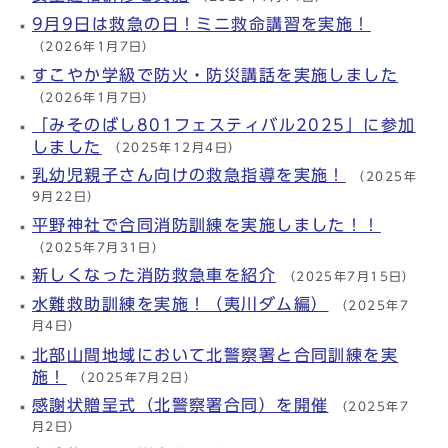
9月9日は救急の日！ミニ救命講習を実施！
（2026年1月7日）
すこやか学級で防火・防災講話を実施しました
（2026年1月7日）
「みそのばし801フェスティバル2025」に参加
しました
（2025年12月4日）
乳幼児親子さん向けの救急指導を実施！
（2025年
9月22日）
平野神社で合同消防訓練を実施しました！！
（2025年7月31日）
新しくなった消防救急車を紹介
（2025年7月15日）
水難救助訓練を実施！（夷川ダム編）
（2025年7
月4日）
北部山間地域において北警察署と合同訓練を実
施！
（2025年7月2日）
感謝状贈呈式（北警察署合同）を開催
（2025年7
月2日）