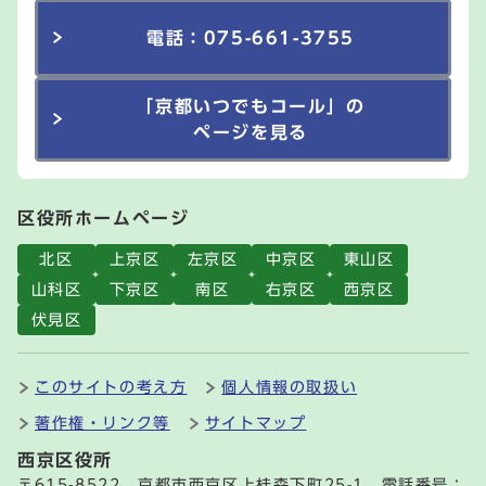
電話：075-661-3755
「京都いつでもコール」の
ページを見る
区役所ホームページ
北区
上京区
左京区
中京区
東山区
山科区
下京区
南区
右京区
西京区
伏見区
このサイトの考え方
個人情報の取扱い
著作権・リンク等
サイトマップ
西京区役所
〒615-8522 京都市西京区上桂森下町25-1 電話番号：