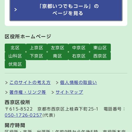
「京都いつでもコール」の
ページを見る
区役所ホームページ
北区
上京区
左京区
中京区
東山区
山科区
下京区
南区
右京区
西京区
伏見区
このサイトの考え方
個人情報の取扱い
著作権・リンク等
サイトマップ
西京区役所
〒615-8522 京都市西京区上桂森下町25-1 電話番号：
050-1726-0257
(代表)
開庁時間
区役所・支所、出張所：午前9時から午後5時 市役所本庁