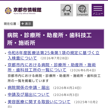
toggle
navigat
メニュー
現在位置：
表示
病院・診療所・助産所・歯科技工
所・施術所
令和8年度医療法第25条第1項の規定に基づく立
入検査について
（2026年7月28日）
京都市内における病院・診療所・助産所・施術
所・歯科技工所の一覧について
（2026年6月4日）
京都市内における病院・診療所・助産所・施術所・歯科技工
所の一覧を掲載しています
病院関係の申請・届出
（2026年4月24日）
申請及び届出について
（2026年4月3日）
美容医療に関する取扱いについて
（2025年10月2
日）