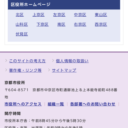
区役所ホームページ
北区
上京区
左京区
中京区
東山区
山科区
下京区
南区
右京区
西京区
伏見区
このサイトの考え方
個人情報の取扱い
著作権・リンク等
サイトマップ
京都市役所
〒604-8571 京都市中京区寺町通御池上る上本能寺前町488番
地
市役所へのアクセス
組織一覧
各部署へのお問い合わせ
開庁時間
市役所本庁舎：午前8時45分から午後5時30分
区役所・支所、出張所：午前9時から午後5時