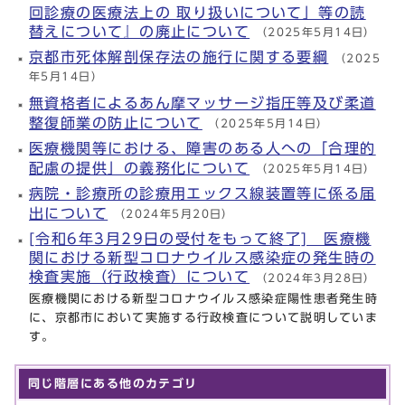
回診療の医療法上の 取り扱いについて」等の読
替えについて』の廃止について
（2025年5月14日）
京都市死体解剖保存法の施行に関する要綱
（2025
年5月14日）
無資格者によるあん摩マッサージ指圧等及び柔道
整復師業の防止について
（2025年5月14日）
医療機関等における、障害のある人への「合理的
配慮の提供」の義務化について
（2025年5月14日）
病院・診療所の診療用エックス線装置等に係る届
出について
（2024年5月20日）
[令和6年3月29日の受付をもって終了] 医療機
関における新型コロナウイルス感染症の発生時の
検査実施（行政検査）について
（2024年3月28日）
医療機関における新型コロナウイルス感染症陽性患者発生時
に、京都市において実施する行政検査について説明していま
す。
同じ階層にある他のカテゴリ