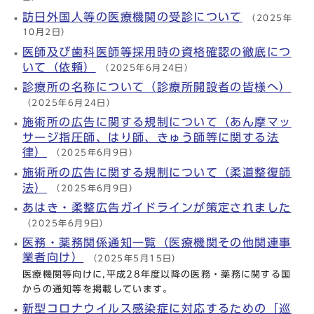
訪日外国人等の医療機関の受診について
（2025年
10月2日）
医師及び歯科医師等採用時の資格確認の徹底につ
いて（依頼）
（2025年6月24日）
診療所の名称について（診療所開設者の皆様へ）
（2025年6月24日）
施術所の広告に関する規制について（あん摩マッ
サージ指圧師、はり師、きゅう師等に関する法
律）
（2025年6月9日）
施術所の広告に関する規制について（柔道整復師
法）
（2025年6月9日）
あはき・柔整広告ガイドラインが策定されました
（2025年6月9日）
医務・薬務関係通知一覧（医療機関その他関連事
業者向け）
（2025年5月15日）
医療機関等向けに,平成28年度以降の医務・薬務に関する国
からの通知等を掲載しています。
新型コロナウイルス感染症に対応するための「巡