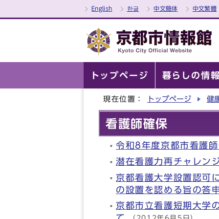
English
한글
中文簡体
中文繁體
トップページ
暮らしの情
現在位置：
トップページ
健
看護師確保
令和8年度京都市看護
潜在看護力再チャレン
京都看護大学設置認可
の設置を認める旨の答
京都市立看護短期大学
て
（2012年6月5日）