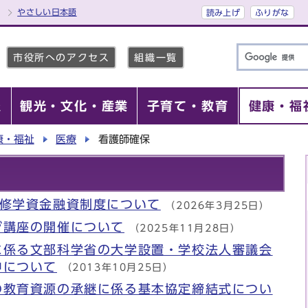
やさしい日本語
読み上げ
ふりがな
市役所へのアクセス
組織一覧
報
観光・文化・産業
子育て・教育
健康・福
康・福祉
医療
看護師確保
師修学資金融資制度について
（2026年3月25日）
ジ講座の開催について
（2025年11月28日）
に係る文部科学省の大学設置・学校法人審議会
申について
（2013年10月25日）
の教育資源の承継に係る基本協定締結式につい