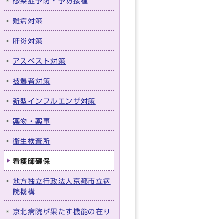
感染症予防・予防接種
難病対策
肝炎対策
アスベスト対策
被爆者対策
新型インフルエンザ対策
薬物・薬事
衛生検査所
看護師確保
地方独立行政法人京都市立病
院機構
京北病院が果たす機能の在り