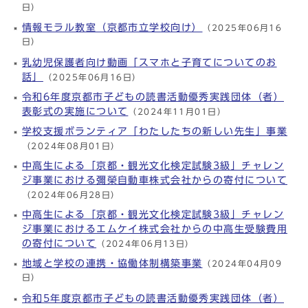
日）
情報モラル教室（京都市立学校向け）
（2025年06月16
日）
乳幼児保護者向け動画「スマホと子育てについてのお
話」
（2025年06月16日）
令和6年度京都市子どもの読書活動優秀実践団体（者）
表彰式の実施について
（2024年11月01日）
学校支援ボランティア「わたしたちの新しい先生」事業
（2024年08月01日）
中高生による「京都・観光文化検定試験3級」チャレン
ジ事業における彌榮自動車株式会社からの寄付について
（2024年06月28日）
中高生による「京都・観光文化検定試験3級」チャレン
ジ事業におけるエムケイ株式会社からの中高生受験費用
の寄付について
（2024年06月13日）
地域と学校の連携・協働体制構築事業
（2024年04月09
日）
令和5年度京都市子どもの読書活動優秀実践団体（者）