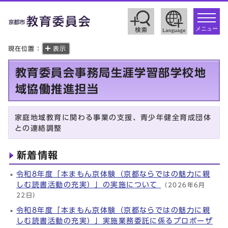
toggle
navigat
メニュー
現在位置：
表示
教育委員会事務局生涯学習部学校地
域協働推進担当
家庭地域教育に関わる事業の支援、青少年健全育成団体
との連絡調整
新着情報
令和8年度「本まもん京体験（京都ならではの魅力に親
しむ読書活動の充実）」の実施について
（2026年6月
22日）
令和8年度「本まもん京体験（京都ならではの魅力に親
しむ読書活動の充実）」実施業務委託に係るプロポーザ