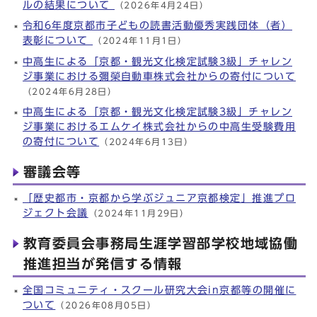
ルの結果について
（2026年4月24日）
令和6年度京都市子どもの読書活動優秀実践団体（者）
表彰について
（2024年11月1日）
中高生による「京都・観光文化検定試験3級」チャレン
ジ事業における彌榮自動車株式会社からの寄付について
（2024年6月28日）
中高生による「京都・観光文化検定試験3級」チャレン
ジ事業におけるエムケイ株式会社からの中高生受験費用
の寄付について
（2024年6月13日）
審議会等
「歴史都市・京都から学ぶジュニア京都検定」推進プロ
ジェクト会議
（2024年11月29日）
教育委員会事務局生涯学習部学校地域協働
推進担当が発信する情報
全国コミュニティ・スクール研究大会in京都等の開催に
ついて
（2026年08月05日）