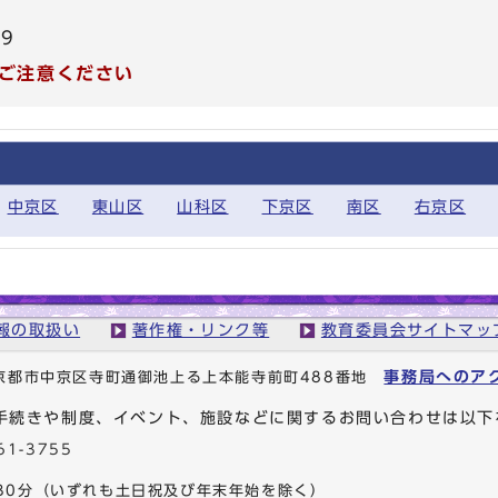
49
ご注意ください
中京区
東山区
山科区
下京区
南区
右京区
報の取扱い
著作権・リンク等
教育委員会サイトマッ
事務局へのア
1 京都市中京区寺町通御池上る上本能寺前町488番地
手続きや制度、イベント、施設などに関するお問い合わせは以下
61-3755
30分
（いずれも土日祝及び年末年始を除く）