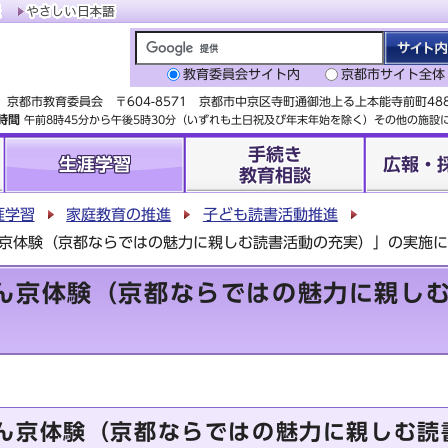
教育委員会サイト内
京都市サイト全体
京都市教育委員会 〒604-8571 京都市中京区寺町通御池上る上本能寺前町4
時間
午前8時45分から午後5時30分（いずれも土日祝及び年末年始を除く）その他の施
手続き
生涯学習
広報・
教育相談
涯学習
家庭教育の推進
子ども読書活動推進
ん京体験（京都ならではの魅力に親しむ読書活動の充実）」の実施
ん京体験（京都ならではの魅力に親し
ん京体験（京都ならではの魅力に親しむ読