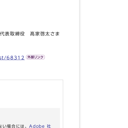
表取締役 髙家啓太さま
ost/68312
いない場合には、
Adobe 社