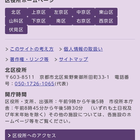
区役所ホームページ
北区
上京区
左京区
中京区
東山区
山科区
下京区
南区
右京区
西京区
伏見区
このサイトの考え方
個人情報の取扱い
著作権・リンク等
サイトマップ
北区役所
〒603-8511 京都市北区紫野東御所田町33-1 電話番
号：
050-1726-1065
(代表)
開庁時間
区役所・支所、出張所：午前9時から午後5時 市役所本庁
舎：午前8時45分から午後5時30分 （いずれも土日祝及
び年末年始を除く）その他の施設については、各施設のホ
ームページ等をご覧ください。
区役所へのアクセス