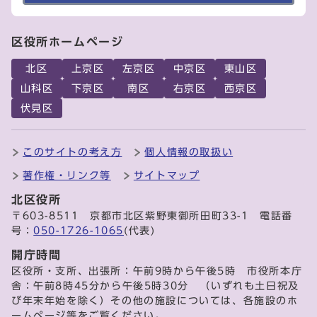
区役所ホームページ
北区
上京区
左京区
中京区
東山区
山科区
下京区
南区
右京区
西京区
伏見区
このサイトの考え方
個人情報の取扱い
著作権・リンク等
サイトマップ
北区役所
〒603-8511 京都市北区紫野東御所田町33-1 電話番
号：
050-1726-1065
(代表)
開庁時間
区役所・支所、出張所：午前9時から午後5時 市役所本庁
舎：午前8時45分から午後5時30分 （いずれも土日祝及
び年末年始を除く）その他の施設については、各施設のホ
ームページ等をご覧ください。