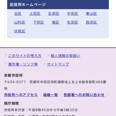
区役所ホームページ
北区
上京区
左京区
中京区
東山区
山科区
下京区
南区
右京区
西京区
伏見区
このサイトの考え方
個人情報の取扱い
著作権・リンク等
サイトマップ
京都市役所
〒604-8571 京都市中京区寺町通御池上る上本能寺前町488番
地
市役所へのアクセス
組織一覧
各部署へのお問い合わせ
開庁時間
市役所本庁舎：午前8時45分から午後5時30分