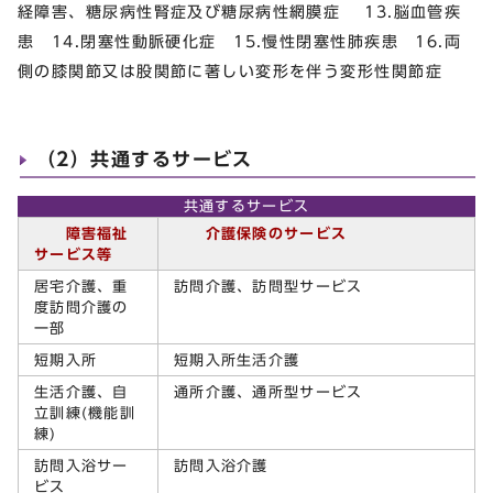
経障害、糖尿病性腎症及び糖尿病性網膜症 13.脳血管疾
患 14.閉塞性動脈硬化症 15.慢性閉塞性肺疾患 16.両
側の膝関節又は股関節に著しい変形を伴う変形性関節症
（2）共通するサービス
共通するサービス
障害福祉
介護保険のサービス
サービス等
居宅介護、重
訪問介護、訪問型サービス
度訪問介護の
一部
短期入所
短期入所生活介護
生活介護、自
通所介護、通所型サービス
立訓練(機能訓
練)
訪問入浴サー
訪問入浴介護
ビス