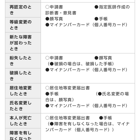
再認定のと
○申請書 ●指定医師作成の
き
診断書・意見書
●顔写真 ●手帳
等級変更の
●マイナンバーカード（個人番号カード）
とき
新たな障害
が加わった
とき
紛失したと
○申請書 ●顔写真
き
（●破損の場合は、破損した手帳）
●マイナンバーカード（個人番号カード）
破損したと
き
居住地変更
○居住地等変更届出書
したとき
●手帳 （●氏名変更の場
合は、顔写真）
氏名変更し
●マイナンバーカード（個人番号カード）
たとき
本人が死亡
○居住地等変更届出書 ●手帳
したとき
（●障害を有しなくなった場合は、マイナ
ンバーカード（個人番号カード））
障害を有し
なくなった