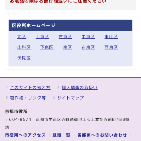
お電話の際はお掛け間違いにご注意ください
区役所ホームページ
北区
上京区
左京区
中京区
東山区
山科区
下京区
南区
右京区
西京区
伏見区
このサイトの考え方
個人情報の取扱い
著作権・リンク等
サイトマップ
京都市役所
〒604-8571 京都市中京区寺町通御池上る上本能寺前町488番
地
市役所へのアクセス
組織一覧
各部署へのお問い合わせ