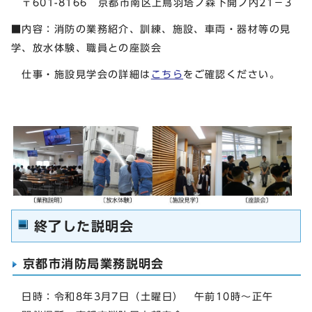
〒601-8166 京都市南区上鳥羽塔ノ森下開ノ内21－3
■内容：消防の業務紹介、訓練、施設、車両・器材等の見
学、放水体験、職員との座談会
仕事・施設見学会の詳細は
こちら
をご確認ください。
終了した説明会
京都市消防局業務説明会
日時：令和8年3月7日（土曜日） 午前10時～正午