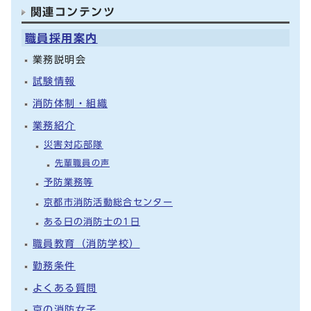
関連コンテンツ
職員採用案内
業務説明会
試験情報
消防体制・組織
業務紹介
災害対応部隊
先輩職員の声
予防業務等
京都市消防活動総合センター
ある日の消防士の1日
職員教育（消防学校）
勤務条件
よくある質問
京の消防女子