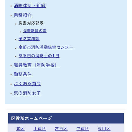
消防体制・組織
業務紹介
災害対応部隊
先輩職員の声
予防業務等
京都市消防活動総合センター
ある日の消防士の1日
職員教育（消防学校）
勤務条件
よくある質問
京の消防女子
区役所ホームページ
北区
上京区
左京区
中京区
東山区