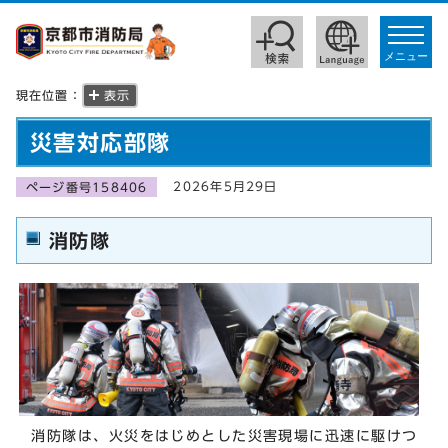
toggle
navigat
メニュー
現在位置：
表示
災害対応部隊
2026年5月29日
ページ番号158406
消防隊
消防隊は、火災をはじめとした災害現場に迅速に駆けつ