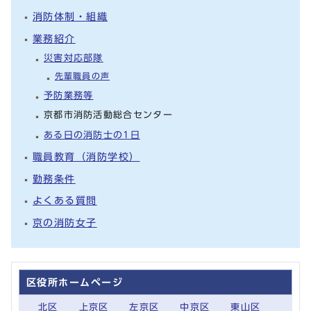
消防体制・組織
業務紹介
災害対応部隊
先輩職員の声
予防業務等
京都市消防活動総合センター
ある日の消防士の1日
職員教育（消防学校）
勤務条件
よくある質問
京の消防女子
区役所ホームページ
北区
上京区
左京区
中京区
東山区