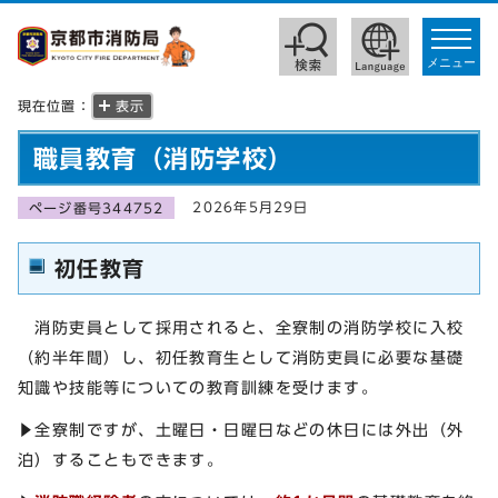
toggle
navigat
メニュー
現在位置：
表示
職員教育（消防学校）
2026年5月29日
ページ番号344752
初任教育
消防吏員として採用されると、全寮制の消防学校に入校
（約半年間）し、初任教育生として消防吏員に必要な基礎
知識や技能等についての教育訓練を受けます。
▶全寮制ですが、土曜日・日曜日などの休日には外出（外
泊）することもできます。