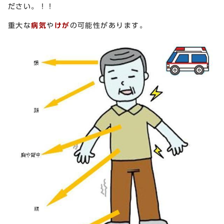
ださい。！！
重大な
病気
や
けが
の可能性があります。