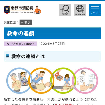
toggle
navigat
メニュー
現在位置：
表示
救命の連鎖
2024年5月23日
ページ番号210883
救命の連鎖とは
急変した傷病者を救命し，元の生活が送れるようになるた