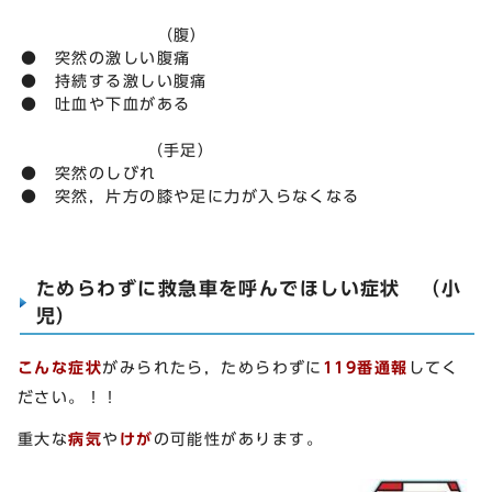
（腹）
● 突然の激しい腹痛
● 持続する激しい腹痛
● 吐血や下血がある
（手足）
● 突然のしびれ
● 突然，片方の膝や足に力が入らなくなる
ためらわずに救急車を呼んでほしい症状 （小
児）
こんな症状
がみられたら，ためらわずに
119番通報
してく
ださい。！！
重大な
病気
や
けが
の可能性があります。