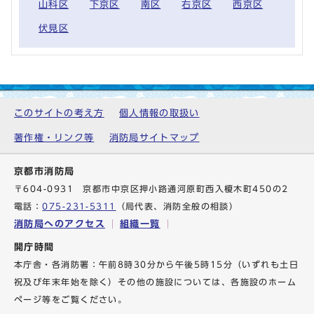
山科区
下京区
南区
右京区
西京区
伏見区
このサイトの考え方
個人情報の取扱い
著作権・リンク等
消防局サイトマップ
京都市消防局
〒604-0931 京都市中京区押小路通河原町西入榎木町450の2
電話：
075-231-5311
（局代表、消防全般の相談）
消防局へのアクセス
組織一覧
開庁時間
本庁舎・各消防署：午前8時30分から午後5時15分（いずれも土日
祝及び年末年始を除く）その他の施設については、各施設のホーム
ページ等をご覧ください。