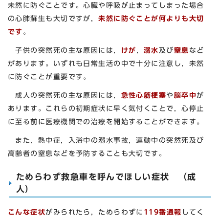
未然に防ぐことです。心臓や呼吸が止まってしまった場合
の心肺蘇生も大切ですが，
未然に防ぐことが何よりも大切
です
。
子供の突然死の主な原因には，
けが
，
溺水
及び
窒息
など
があります。いずれも日常生活の中で十分に注意し，未然
に防ぐことが重要です。
成人の突然死の主な原因には，
急性心筋梗塞
や
脳卒中
が
あります。これらの初期症状に早く気付くことで，心停止
に至る前に医療機関での治療を開始することができます。
また，熱中症，入浴中の溺水事故，運動中の突然死及び
高齢者の窒息などを予防することも大切です。
ためらわず救急車を呼んでほしい症状 （成
人）
こんな症状
がみられたら，ためらわずに
119番通報
してく