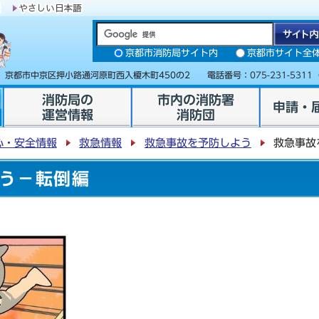
京都市消防局サイト内
京都市サイト全
31 京都市中京区押小路通河原町西入榎木町450の2 電話番号：
075-231-5311
消防局の
市内の消防署
申請・
運営情報
消防団
心・安全情報
救急情報
救急事故を予防しよう
救急事故
う－転倒編