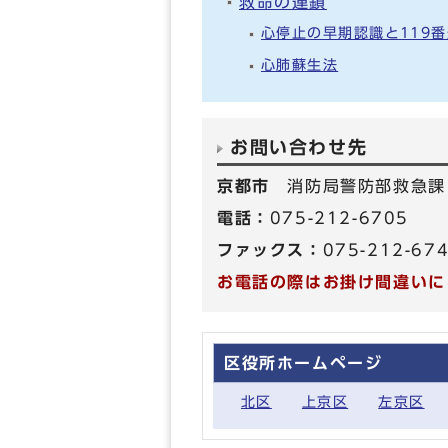
救命の連鎖
心停止の早期認識と119
心肺蘇生法
お問い合わせ先
京都市
消防局警防部救急課
電話：
075-212-6705
ファックス：
075-212-67
お電話の際はお掛け間違いに
区役所ホームページ
北区
上京区
左京区