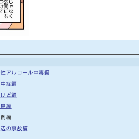
急性アルコール中毒編
熱中症編
やけど編
窒息編
転倒編
水辺の事故編