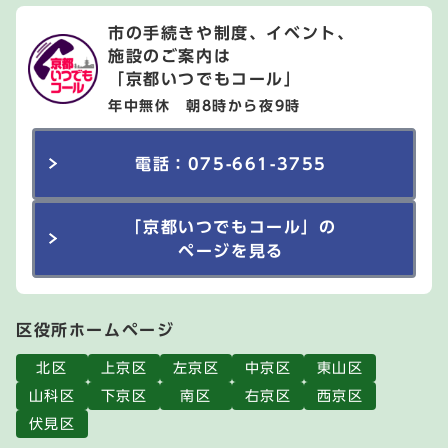
市の手続きや制度、イベント、
施設のご案内は
「京都いつでもコール」
年中無休 朝8時から夜9時
電話：075-661-3755
「京都いつでもコール」の
ページを見る
区役所ホームページ
北区
上京区
左京区
中京区
東山区
山科区
下京区
南区
右京区
西京区
伏見区