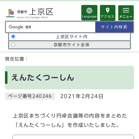
ページの先頭です
Language
アクセス
メニュー
サイト内検索の範囲
上京区サイト内
京都市サイト全体
ここから本文です
現在位置：
えんたくつーしん
2021年2月24日
ページ番号240246
上京区まちづくり円卓会議等の内容をまとめた
「えんたくつーしん」を作成いたしました。