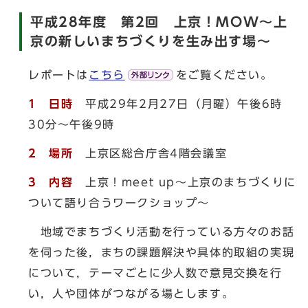
平成28年度 第2回 上京！MOW～上
京の新しいまちづくりを生み出す場～
レポートは
こちら
をご覧ください。
1 日時
平成29年2月27日（月曜）午後6時
30分～午後9時
2 場所
上京区総合庁舎4階会議室
3 内容
上京！meet up～上京のまちづくりに
ついて語り合うワークショップ～
地域でまちづくり活動を行っている方々のお話
を伺った後，まちの課題解決や具体的取組の実現
について，テーマごとに少人数で意見交換を行
い，人や団体がつながる場とします。