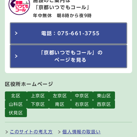
施設のご案内は
「京都いつでもコール」
年中無休 朝8時から夜9時
電話：075-661-3755
「京都いつでもコール」の
ページを見る
区役所ホームページ
北区
上京区
左京区
中京区
東山区
山科区
下京区
南区
右京区
西京区
伏見区
このサイトの考え方
個人情報の取扱い