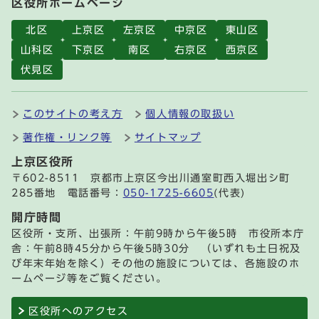
区役所ホームページ
北区
上京区
左京区
中京区
東山区
山科区
下京区
南区
右京区
西京区
伏見区
このサイトの考え方
個人情報の取扱い
著作権・リンク等
サイトマップ
上京区役所
〒602-8511 京都市上京区今出川通室町西入堀出シ町
285番地 電話番号：
050-1725-6605
(代表)
開庁時間
区役所・支所、出張所：午前9時から午後5時 市役所本庁
舎：午前8時45分から午後5時30分 （いずれも土日祝及
び年末年始を除く）その他の施設については、各施設のホ
ームページ等をご覧ください。
区役所へのアクセス