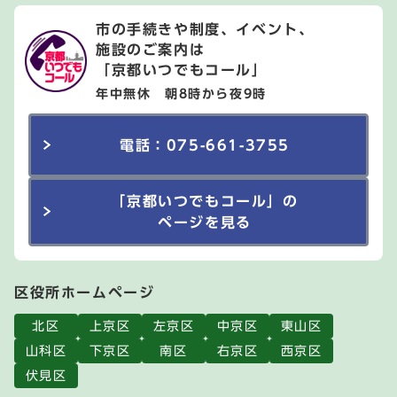
市の手続きや制度、イベント、
施設のご案内は
「京都いつでもコール」
年中無休 朝8時から夜9時
電話：075-661-3755
「京都いつでもコール」の
ページを見る
区役所ホームページ
北区
上京区
左京区
中京区
東山区
山科区
下京区
南区
右京区
西京区
伏見区