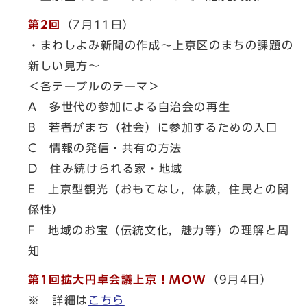
第2回
（7月11日）
・まわしよみ新聞の作成～上京区のまちの課題の
新しい見方～
＜各テーブルのテーマ＞
A 多世代の参加による自治会の再生
B 若者がまち（社会）に参加するための入口
C 情報の発信・共有の方法
D 住み続けられる家・地域
E 上京型観光（おもてなし，体験，住民との関
係性）
F 地域のお宝（伝統文化，魅力等）の理解と周
知
第1回拡大円卓会議上京！MOW
（9月4日）
※ 詳細は
こちら