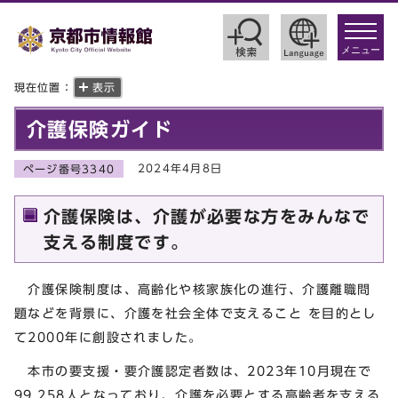
toggle
navigat
メニュー
現在位置：
表示
介護保険ガイド
2024年4月8日
ページ番号3340
介護保険は、介護が必要な方をみんなで
支える制度です。
介護保険制度は、高齢化や核家族化の進行、介護離職問
題などを背景に、介護を社会全体で支えること を目的とし
て2000年に創設されました。
本市の要支援・要介護認定者数は、2023年10月現在で
99,258人となっており、介護を必要とする高齢者を支える