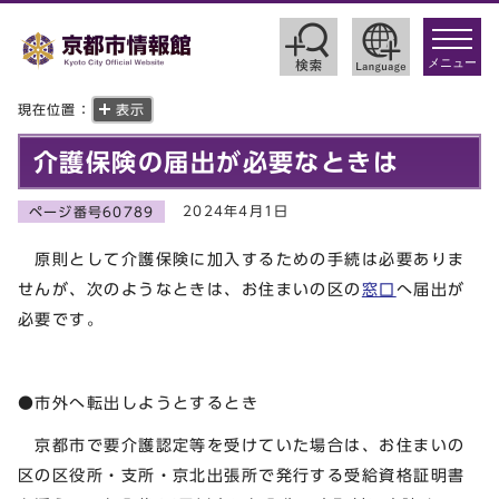
toggle
navigat
メニュー
現在位置：
表示
介護保険の届出が必要なときは
2024年4月1日
ページ番号60789
原則として介護保険に加入するための手続は必要ありま
せんが、次のようなときは、お住まいの区の
窓口
へ届出が
必要です。
●市外へ転出しようとするとき
京都市で要介護認定等を受けていた場合は、お住まいの
区の区役所・支所・京北出張所で発行する受給資格証明書