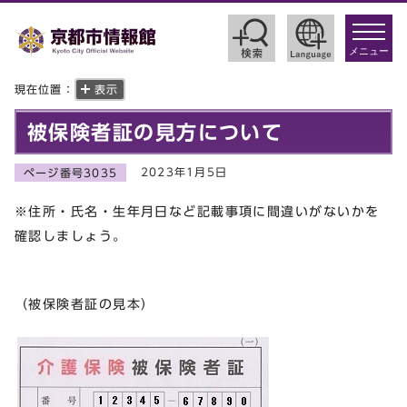
toggle
navigat
メニュー
現在位置：
表示
被保険者証の見方について
2023年1月5日
ページ番号3035
※住所・氏名・生年月日など記載事項に間違いがないかを
確認しましょう。
（被保険者証の見本）