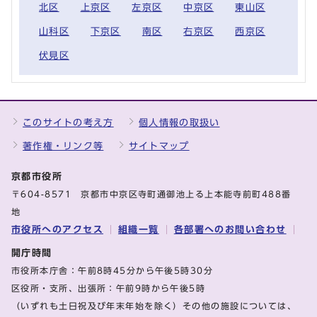
北区
上京区
左京区
中京区
東山区
山科区
下京区
南区
右京区
西京区
伏見区
このサイトの考え方
個人情報の取扱い
著作権・リンク等
サイトマップ
京都市役所
〒604-8571 京都市中京区寺町通御池上る上本能寺前町488番
地
市役所へのアクセス
組織一覧
各部署へのお問い合わせ
開庁時間
市役所本庁舎：午前8時45分から午後5時30分
区役所・支所、出張所：午前9時から午後5時
（いずれも土日祝及び年末年始を除く）その他の施設については、