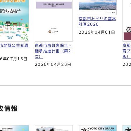
京都市みどりの基本
計画2026
2026年04月01日
市地域公共交通
京都市京町家保全・
京都
継承推進計画（第2
育プ
次）
版）
26年07月15日
2026年04月28日
20
政情報