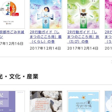
京都市ごみ半減
2R行動ガイド「し
2R行動ガイド「し
2R
ン
まつのこころ得」暮
まつのこころ得」旅
まつ
（くらし）の巻
（たび）の巻
（う
17年12月16日
2017年12月14日
2017年12月14日
20
光・文化・産業