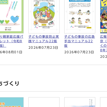
り親家庭応援パ
広報
子どもの事故防止実
子どもの事故の応急
レット（令和8
京（
践マニュアル22版
手当マニュアル22
版）
くの
版
2026年07月23日
8年
26年08月01日
2026年07月23日
20
ちづくり