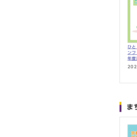
ひと
ンフ
年度
20
ま