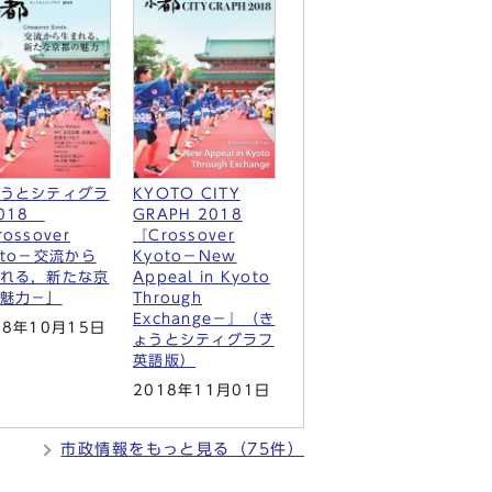
うとシティグラ
KYOTO CITY
018
GRAPH 2018
ossover
『Crossover
oto－交流から
Kyoto－New
れる，新たな京
Appeal in Kyoto
魅力－」
Through
Exchange－』（き
18年10月15日
ょうとシティグラフ
英語版）
2018年11月01日
市政情報をもっと見る（75件）