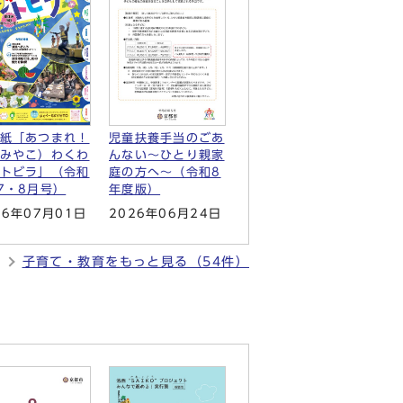
紙「あつまれ！
児童扶養手当のごあ
みやこ）わくわ
んない～ひとり親家
トビラ」（令和
庭の方へ～（令和8
7・8月号）
年度版）
26年07月01日
2026年06月24日
子育て・教育をもっと見る（54件）