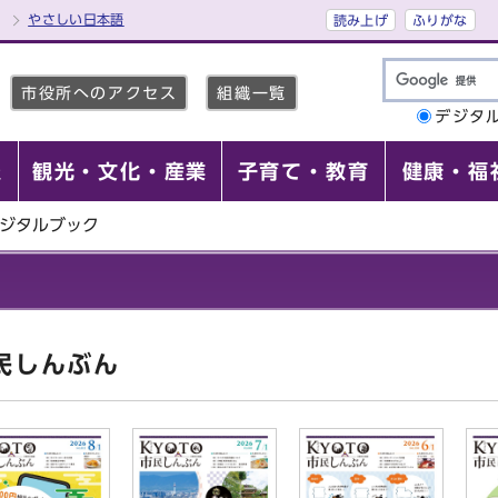
やさしい日本語
読み上げ
ふりがな
市役所へのアクセス
組織一覧
デジタ
報
観光・文化・産業
子育て・教育
健康・福
ジタルブック
民しんぶん