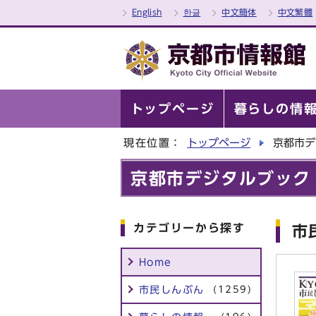
English
한글
中文簡体
中文繁體
トップページ
暮らしの情
現在位置：
トップページ
京都市デ
京都市デジタルブック
カテゴリーから探す
市
Home
市民しんぶん
(1259)