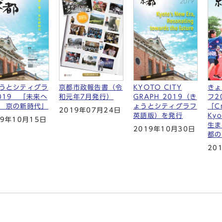
うとシティグラ
京都市政報告書（令
きょ
KYOTO CITY
019 「未来へ
和元年7月発行）
フ2
GRAPH 2019（き
 京の新時代」
「Cr
ょうとシティグラフ
2019年07月24日
Ky
英語版）を発行
19年10月15日
生ま
2019年10月30日
都の
20