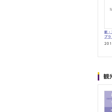
新・
プラ
20
観