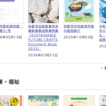
京都市伝統産業未来
京都市中央食肉市場
令和
都市歴史資料館
構築事業成果事例集
の施設紹介
中小
第31号
「SUSTAINABLE
化・
2025年10月03日
26年05月19日
FUTURE CRAFTS
成果
Document Book
20
2025」
2026年03月31日
康・福祉