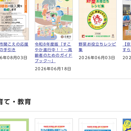
市聞こえの応援
令和8年度版「すこ
【京
野菜お役立ちレシピ
の手引き
やか進行中！！～高
すら
集
齢者のためのガイド
26年08月03日
20
2026年06月03日
ブック～」
2026年06月18日
育て・教育