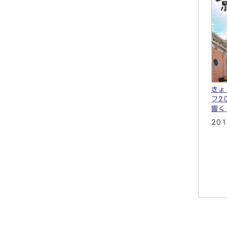
きょ
フ2
響く
20