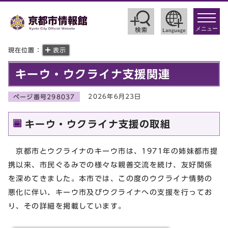
toggle
navigat
メニュー
現在位置：
表示
キーウ・ウクライナ支援関連
2026年6月23日
ページ番号298037
キーウ・ウクライナ支援の取組
京都市とウクライナのキーウ市は、1971年の姉妹都市提
携以来、市民ぐるみでの様々な親善交流を続け、友好関係
を深めてきました。本市では、この度のウクライナ情勢の
悪化に伴い、キーウ市及びウクライナへの支援を行ってお
り、その詳細を掲載しています。