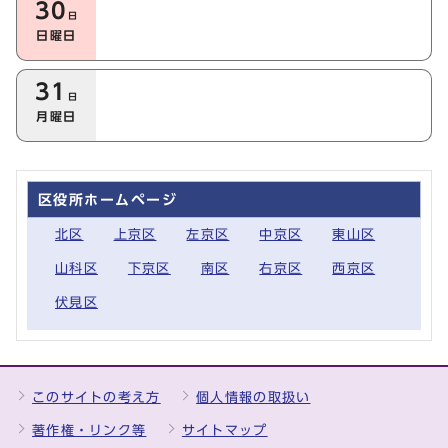
30
日
日曜日
31
日
月曜日
区役所ホームページ
北区
上京区
左京区
中京区
東山区
山科区
下京区
南区
右京区
西京区
伏見区
このサイトの考え方
個人情報の取扱い
著作権・リンク等
サイトマップ