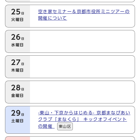
25
空き家セミナー＆京都市役所ミニツアーの
日
開催について
火曜日
26
日
水曜日
27
日
木曜日
28
日
金曜日
29
-東山・下京からはじめる- 京都まなびあい
日
クラブ「まなくら」 キックオフイベント
土曜日
の開催
東山区