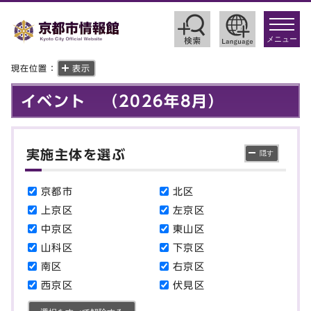
toggle
navigat
メニュー
現在位置：
表示
イベント （2026年8月）
実施主体を選ぶ
隠す
京都市
北区
主催する区を選ぶ
上京区
左京区
中京区
東山区
山科区
下京区
南区
右京区
西京区
伏見区