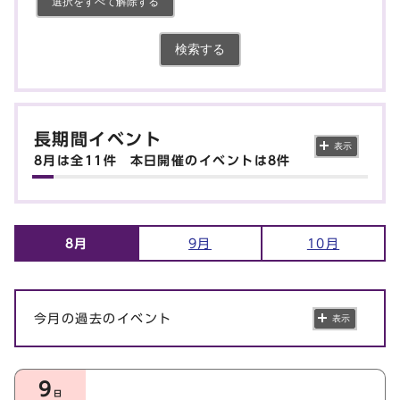
選択をすべて解除する
検索する
長期間イベント
表示
8月は全
11
件
本日開催のイベントは
8
件
8月
9月
10月
今月の過去のイベント
表示
今月の本日以降のイベント
9
日