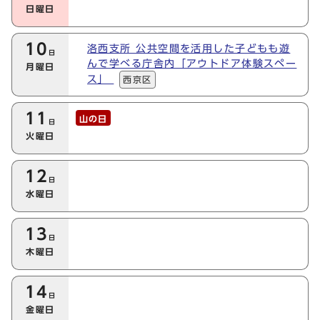
日曜日
10
洛西支所 公共空間を活用した子どもも遊
日
んで学べる庁舎内「アウトドア体験スペー
月曜日
ス」
西京区
11
山の日
日
火曜日
12
日
水曜日
13
日
木曜日
14
日
金曜日