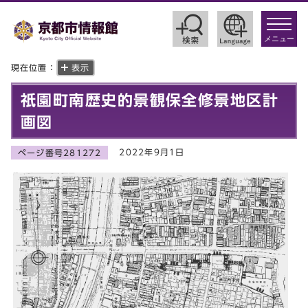
toggle
navigat
メニュー
現在位置：
表示
祇園町南歴史的景観保全修景地区計
画図
2022年9月1日
ページ番号281272