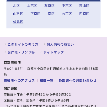
北区
上京区
左京区
中京区
東山区
山科区
下京区
南区
右京区
西京区
伏見区
このサイトの考え方
個人情報の取扱い
著作権・リンク等
サイトマップ
京都市役所
〒604-8571 京都市中京区寺町通御池上る上本能寺前町488番
地
市役所へのアクセス
組織一覧
各部署へのお問い合わせ
開庁時間
市役所本庁舎：午前8時45分から午後5時30分
区役所・支所、出張所：午前9時から午後5時
（いずれも土日祝及び年末年始を除く）その他の施設については、