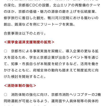
の深化、京都版CDCの設置、北山エリアの再整備のテーマ
のほか、京都の価値・魅力の源泉の磨き上げを伝統産業、
修学旅行に着目した観光、鴨川河川空間における賑わいの
創出、銭湯などを例にフリートークを実施。
合意事項は以下のとおり。
＜奨学金返済支援制度の拡充＞
○ 京都市による事業実施を契機に、導入企業の更なる拡
大を図るため、学生と京都企業が出会うイベント等を通じ
て、知事・市長自らが本制度を紹介するなど、活用を働き
かけるとともに、府域全体の動向も踏まえて制度拡充に向
けた検討を開始すること。
＜消防体制の強化＞
○ 消防体制の強化に向け、京都市消防ヘリコプターの2機
同時運航が可能となるよう、運用面や人員体制等の具体的