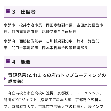
3 出席者
京都市：松井孝治市長、岡田憲和副市長、吉田良比呂副市
長、竹内重貴副市長、尾崎学総合企画局長
京都府：西脇隆俊知事、古川博規副知事、鈴木一弥副知
事、武田一寧副知事、岡本孝樹総合政策環境部長
4 概要
冒頭発言(これまでの府市トップミーティングの
成果等）
府立高校と市立高校の連携、京都版ミニ・ミュンヘン、
鴨川4プロジェクト（京都工芸繊維大学、京都府立医科大
学、京都府立大学、京都市立芸術大学の連携）、鳥インフ