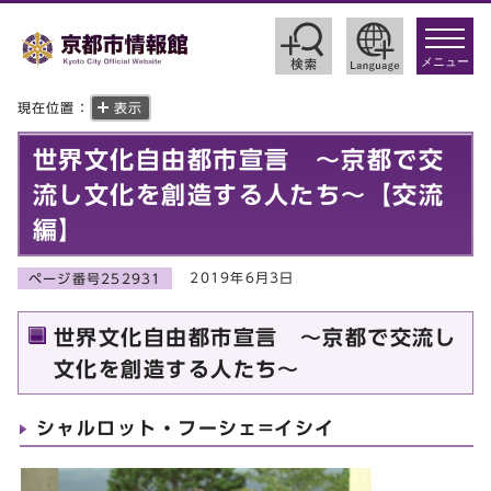
toggle
navigat
メニュー
現在位置：
表示
世界文化自由都市宣言 ～京都で交
流し文化を創造する人たち～【交流
編】
2019年6月3日
ページ番号252931
世界文化自由都市宣言 ～京都で交流し
文化を創造する人たち～
シャルロット・フーシェ=イシイ