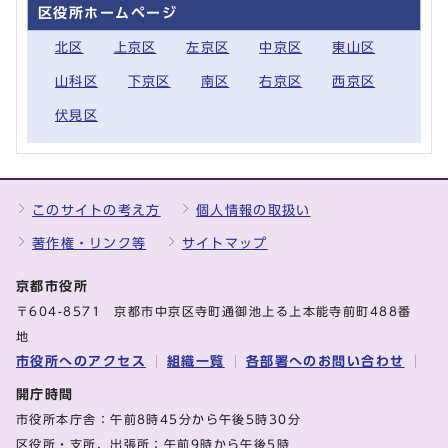
区役所ホームページ
北区
上京区
左京区
中京区
東山区
山科区
下京区
南区
右京区
西京区
伏見区
このサイトの考え方
個人情報の取扱い
著作権・リンク等
サイトマップ
京都市役所
〒604-8571 京都市中京区寺町通御池上る上本能寺前町488番
地
市役所へのアクセス
組織一覧
各部署へのお問い合わせ
開庁時間
市役所本庁舎：午前8時45分から午後5時30分
区役所・支所、出張所：午前9時から午後5時