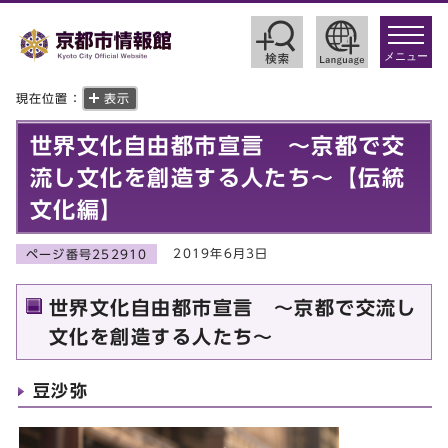
toggle
navigat
メニュー
現在位置：
表示
世界文化自由都市宣言 ～京都で交
流し文化を創造する人たち～【伝統
文化編】
2019年6月3日
ページ番号252910
世界文化自由都市宣言 ～京都で交流し
文化を創造する人たち～
豆沙弥