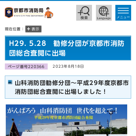
toggle
navigat
メニュー
現在位置：
表示
H29. 5.28 勧修分団が京都市消防
団総合査閲に出場
2023年8月18日
ページ番号220366
山科消防団勧修分団～平成29年度京都市
消防団総合査閲に出場しました！