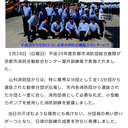
5月28日（日曜日）平成29年度京都市消防団総合査閲が
京都市消防活動総合センター屋外訓練場で実施されまし
た。
山科消防団からは，特に優秀な分団として全13分団から
選抜された勧修分団が出場し，市内各消防団から選抜され
た分団と一堂に会し，消防団員として必要な礼式，小型動
力ポンプを使用した消防訓練を披露しました。
当日の汗ばむような陽気にも負けない，分団員の熱い想い
が一つとなり，日頃の訓練の成果を存分に発揮しました。