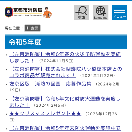
toggle
navigat
メニュー
現在位置：
表示
令和5年度
【左京消防署】令和6年春の火災予防運動を実施
しました！
（2024年11月5日）
【左京消防署】株式会社聖護院八ッ橋総本店との
コラボ商品が販売されます！
（2024年2月22日）
左京区版 消防の図画 応募作品集
（2024年2月
19日）
【左京消防署】令和6年文化財防火運動を実施し
ました！
（2024年2月5日）
★★クリスマスプレゼント★★
（2023年12月26
日）
【左京消防署】令和5年年末防火運動を実施中で