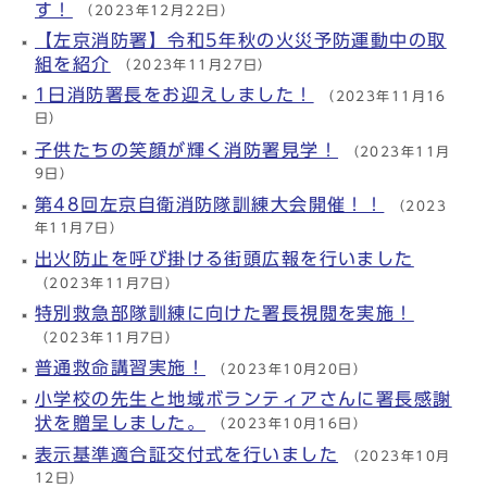
す！
（2023年12月22日）
【左京消防署】令和5年秋の火災予防運動中の取
組を紹介
（2023年11月27日）
1日消防署長をお迎えしました！
（2023年11月16
日）
子供たちの笑顔が輝く消防署見学！
（2023年11月
9日）
第48回左京自衛消防隊訓練大会開催！！
（2023
年11月7日）
出火防止を呼び掛ける街頭広報を行いました
（2023年11月7日）
特別救急部隊訓練に向けた署長視閲を実施！
（2023年11月7日）
普通救命講習実施！
（2023年10月20日）
小学校の先生と地域ボランティアさんに署長感謝
状を贈呈しました。
（2023年10月16日）
表示基準適合証交付式を行いました
（2023年10月
12日）