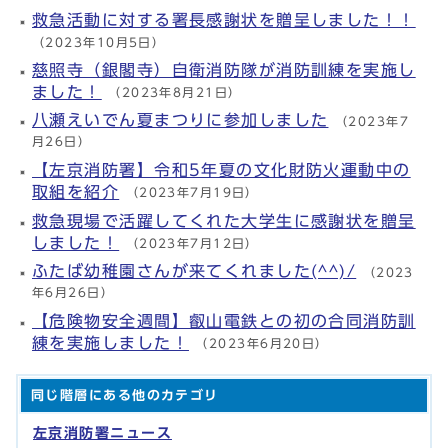
救急活動に対する署長感謝状を贈呈しました！！
（2023年10月5日）
慈照寺（銀閣寺）自衛消防隊が消防訓練を実施し
ました！
（2023年8月21日）
八瀬えいでん夏まつりに参加しました
（2023年7
月26日）
【左京消防署】令和5年夏の文化財防火運動中の
取組を紹介
（2023年7月19日）
救急現場で活躍してくれた大学生に感謝状を贈呈
しました！
（2023年7月12日）
ふたば幼稚園さんが来てくれました(^^)/
（2023
年6月26日）
【危険物安全週間】叡山電鉄との初の合同消防訓
練を実施しました！
（2023年6月20日）
同じ階層にある他のカテゴリ
左京消防署ニュース