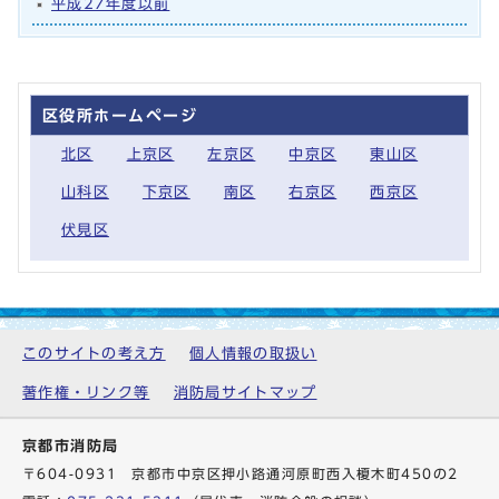
平成27年度以前
区役所ホームページ
北区
上京区
左京区
中京区
東山区
山科区
下京区
南区
右京区
西京区
伏見区
このサイトの考え方
個人情報の取扱い
著作権・リンク等
消防局サイトマップ
京都市消防局
〒604-0931 京都市中京区押小路通河原町西入榎木町450の2