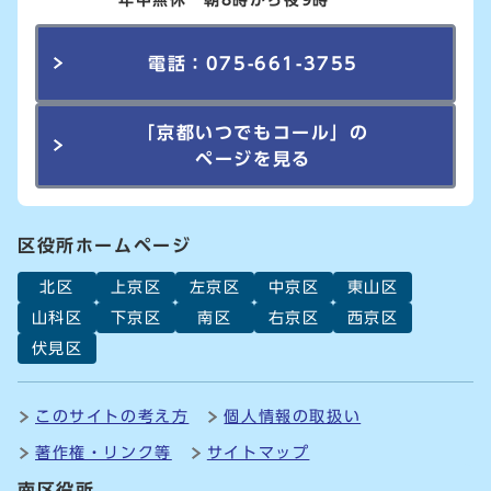
電話：075-661-3755
「京都いつでもコール」の
ページを見る
区役所ホームページ
北区
上京区
左京区
中京区
東山区
山科区
下京区
南区
右京区
西京区
伏見区
このサイトの考え方
個人情報の取扱い
著作権・リンク等
サイトマップ
南区役所