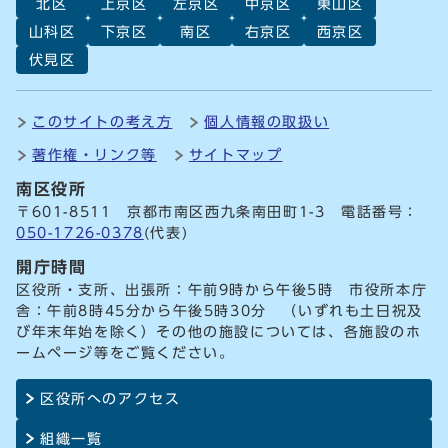
北区
上京区
左京区
中京区
東山区
山科区
下京区
南区
右京区
西京区
伏見区
このサイトの考え方
個人情報の取扱い
著作権・リンク等
サイトマップ
南区役所
〒601-8511 京都市南区西九条南田町1-3 電話番号：
050-1726-0378
(代表)
開庁時間
区役所・支所、出張所：午前9時から午後5時 市役所本庁
舎：午前8時45分から午後5時30分 （いずれも土日祝及
び年末年始を除く）その他の施設については、各施設のホ
ームページ等をご覧ください。
区役所へのアクセス
組織一覧