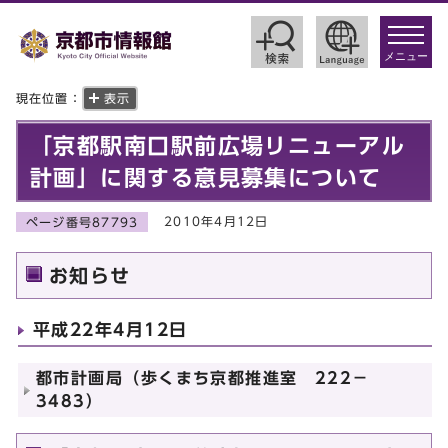
toggle
navigat
メニュー
現在位置：
表示
「京都駅南口駅前広場リニューアル
計画」に関する意見募集について
2010年4月12日
ページ番号87793
お知らせ
平成22年4月12日
都市計画局（歩くまち京都推進室 222－
3483）