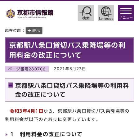
toggle
navigat
メニュー
現在位置：
表示
京都駅八条口貸切バス乗降場等の利
用料金の改正について
2021年8月23日
ページ番号280706
京都駅八条口貸切バス乗降場等の利用料
金の改正について
令和3年4月1日
から，京都駅八条口貸切バス乗降場等の
利用料金が以下のとおりに変更しています。
1 利用料金の改正について