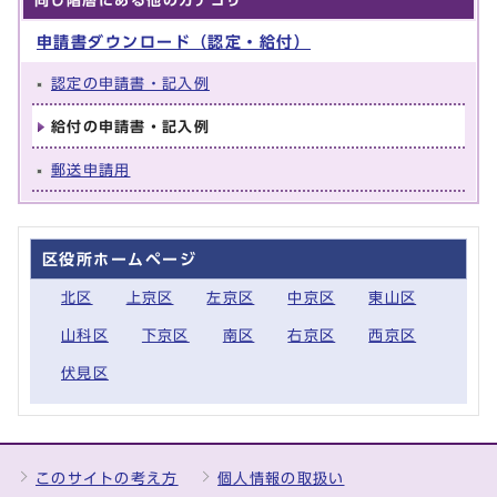
同じ階層にある他のカテゴリ
申請書ダウンロード（認定・給付）
認定の申請書・記入例
給付の申請書・記入例
郵送申請用
区役所ホームページ
北区
上京区
左京区
中京区
東山区
山科区
下京区
南区
右京区
西京区
伏見区
このサイトの考え方
個人情報の取扱い