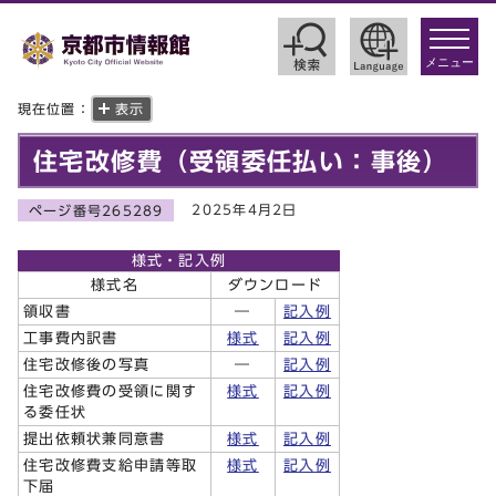
toggle
navigat
メニュー
現在位置：
表示
住宅改修費（受領委任払い：事後）
2025年4月2日
ページ番号265289
様式・記入例
様式名
ダウンロード
領収書
―
記入例
工事費内訳書
様式
記入例
住宅改修後の写真
―
記入例
住宅改修費の受領に関す
様式
記入例
る委任状
提出依頼状兼同意書
様式
記入例
住宅改修費支給申請等取
様式
記入例
下届