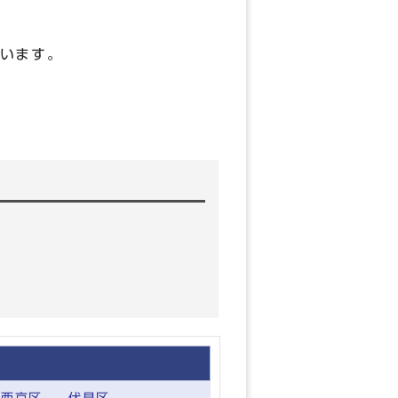
います。
西京区
伏見区