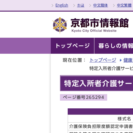
English
한글
中文簡体
中文繁體
トップページ
暮らしの情
現在位置：
トップページ
健康
特定入所者介護サー
特定入所者介護サー
ページ番号265294
様式名
介護保険負担限度額認定申請