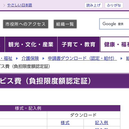
やさしい日本語
読み上げ
ふりがな
市役所へのアクセス
組織一覧
報
観光・文化・産業
子育て・教育
健康・福
・福祉
介護保険
申請書ダウンロード（認定・給付）
ビス費（負担限度額認定証）
ビス費（負担限度額認定証）
様式・記入例
ダウンロード
書
様式
記入例