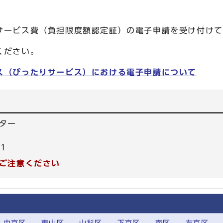
ービス費（負担限度額認定証）の電子申請を受け付けて
ください。
ス（ぴったりサービス）における電子申請について
ター
61
ご注意ください
中京区
東山区
山科区
下京区
南区
右京区